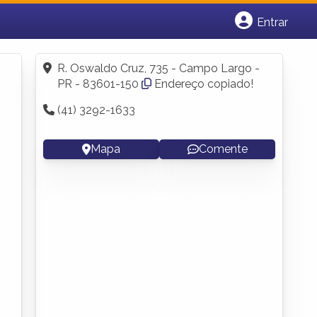
Entrar
Cadastrar empresa
Fazer login
R. Oswaldo Cruz, 735 - Campo Largo -
Criar conta
PR - 83601-150
Endereço copiado!
(41) 3292-1633
Mapa
Comente