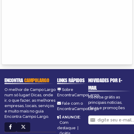
ENCONTRA
CAMPOLARGO
LINKS RÁPIDOS
NOVIDADES POR E-
MAIL
O melhor de Campo Largo
Sobre
num só lugar! Dicas, onde
EncontraCampoLargo
Receba grátis as
ir, o que fazer, as melhores
principais notícias,
Fale com o
empresas, locais, serviços
dicas e promoções
EncontraCampoLargo
e muito mais no guia
Encontra Campo Largo.
ANUNCIE
:
Com
destaque
|
Grátis