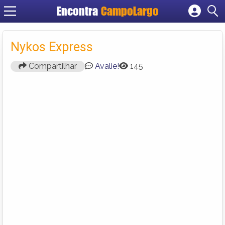
Encontra
CampoLargo
Cadastrar empresa
Fazer login
Nykos Express
Criar conta
Compartilhar
Avalie!
145