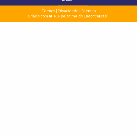
Termos
|
Privacidade
|
Sitemap
Criado com ❤️ e ☕ pelo time do EncontraBrasil