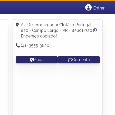
Entrar
Cadastrar empresa
Fazer login
Av. Desembargador Clotário Portugal,
Criar conta
820 - Campo Largo - PR - 83601-320
Endereço copiado!
(41) 3555-3620
Mapa
Comente