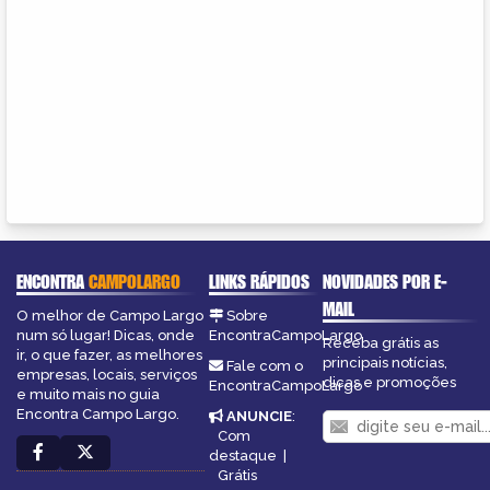
ENCONTRA
CAMPOLARGO
LINKS RÁPIDOS
NOVIDADES POR E-
MAIL
O melhor de Campo Largo
Sobre
num só lugar! Dicas, onde
EncontraCampoLargo
Receba grátis as
ir, o que fazer, as melhores
principais notícias,
Fale com o
empresas, locais, serviços
dicas e promoções
EncontraCampoLargo
e muito mais no guia
Encontra Campo Largo.
ANUNCIE
:
Com
destaque
|
Grátis