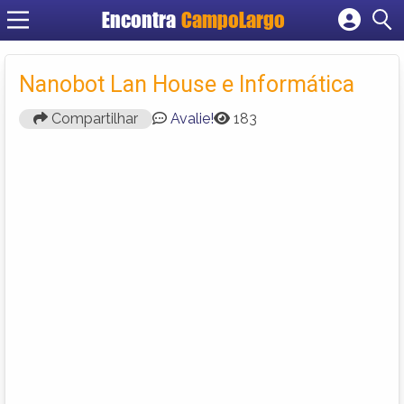
Encontra
CampoLargo
Cadastrar empresa
Fazer login
Nanobot Lan House e Informática
Criar conta
Compartilhar
Avalie!
183