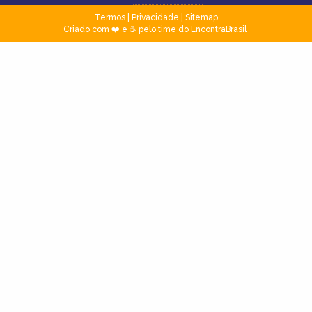
Termos
|
Privacidade
|
Sitemap
Criado com ❤️ e ☕ pelo time do EncontraBrasil