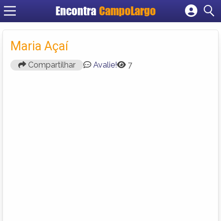
Encontra
CampoLargo
Cadastrar empresa
Fazer login
Maria Açaí
Criar conta
Compartilhar
Avalie!
7