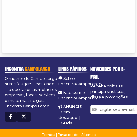
ENCONTRA
CAMPOLARGO
LINKS RÁPIDOS
NOVIDADES POR E-
MAIL
O melhor de Campo Largo
Sobre
num só lugar! Dicas, onde
EncontraCampoLargo
Receba grátis as
ir, o que fazer, as melhores
principais notícias,
Fale com o
empresas, locais, serviços
dicas e promoções
EncontraCampoLargo
e muito mais no guia
Encontra Campo Largo.
ANUNCIE
:
Com
destaque
|
Grátis
Termos
|
Privacidade
|
Sitemap