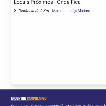
Locais Próximos - Onde Fica:
Distância de 2 Km
-
Marcelo Luidgi Martins
ENCONTRA
CAMPOLARGO
O melhor de Campo Largo num só lugar! Dicas, onde ir, o que f