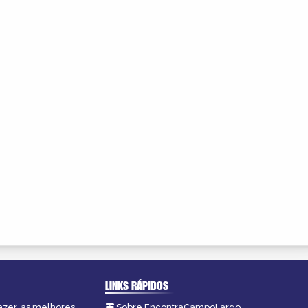
LINKS RÁPIDOS
azer, as melhores
Sobre EncontraCampoLargo