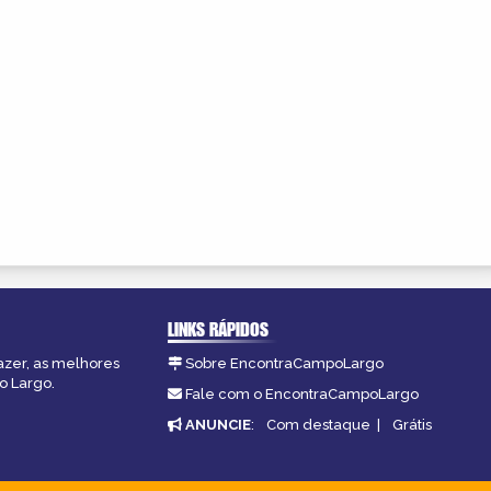
LINKS RÁPIDOS
azer, as melhores
Sobre EncontraCampoLargo
o Largo.
Fale com o EncontraCampoLargo
ANUNCIE
:
Com destaque
|
Grátis