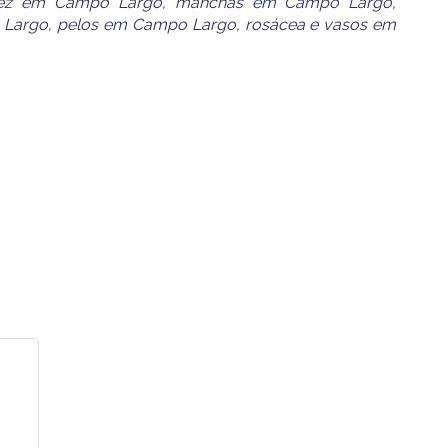
idez em Campo Largo
,
manchas em Campo Largo
,
 Largo
,
pelos em Campo Largo
,
rosácea e vasos em