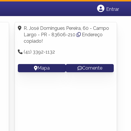
Entrar
Cadastrar empresa
Fazer login
R. José Domingues Pereira, 60 - Campo
Criar conta
Largo - PR - 83606-210
Endereço
copiado!
(41) 3392-1132
Mapa
Comente