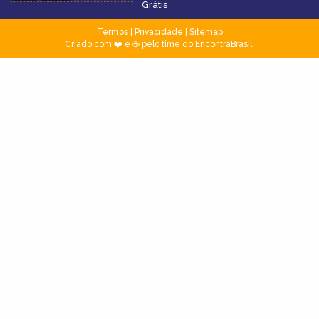
Grátis
Termos
|
Privacidade
|
Sitemap
Criado com ❤️ e ☕ pelo time do EncontraBrasil