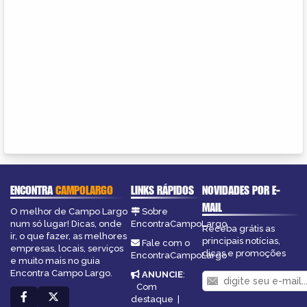
ENCONTRA
CAMPOLARGO
LINKS RÁPIDOS
NOVIDADES POR E-
MAIL
O melhor de Campo Largo
Sobre
num só lugar! Dicas, onde
EncontraCampoLargo
Receba grátis as
ir, o que fazer, as melhores
principais notícias,
Fale com o
empresas, locais, serviços
dicas e promoções
EncontraCampoLargo
e muito mais no guia
Encontra Campo Largo.
ANUNCIE
:
Com
destaque
|