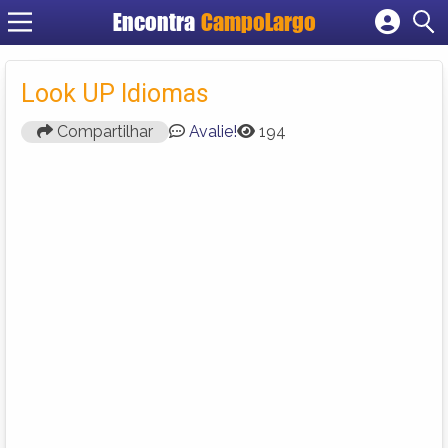
Encontra
CampoLargo
Cadastrar empresa
Fazer login
Look UP Idiomas
Criar conta
Compartilhar
Avalie!
194