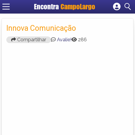
Encontra
CampoLargo
Cadastrar empresa
Fazer login
Innova Comunicação
Criar conta
Compartilhar
Avalie!
286