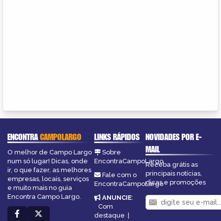
ENCONTRA
CAMPOLARGO
LINKS RÁPIDOS
NOVIDADES POR E-
MAIL
O melhor de Campo Largo
Sobre
num só lugar! Dicas, onde
EncontraCampoLargo
Receba grátis as
ir, o que fazer, as melhores
principais notícias,
Fale com o
empresas, locais, serviços
dicas e promoções
EncontraCampoLargo
e muito mais no guia
Encontra Campo Largo.
ANUNCIE
:
Com
destaque
|