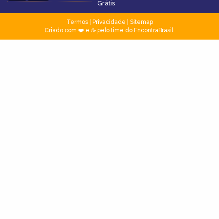
Grátis
Termos
|
Privacidade
|
Sitemap
Criado com ❤️ e ☕ pelo time do EncontraBrasil