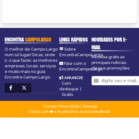
ENCONTRA
CAMPOLARGO
LINKS RÁPIDOS
NOVIDADES POR E-
MAIL
O melhor de Campo Largo
Sobre
num só lugar! Dicas, onde
EncontraCampoLargo
Receba grátis as
ir, o que fazer, as melhores
principais notícias,
Fale com o
empresas, locais, serviços
dicas e promoções
EncontraCampoLargo
e muito mais no guia
Encontra Campo Largo.
ANUNCIE
:
Com
destaque
|
Grátis
Termos
|
Privacidade
|
Sitemap
Criado com ❤️ e ☕ pelo time do EncontraBrasil