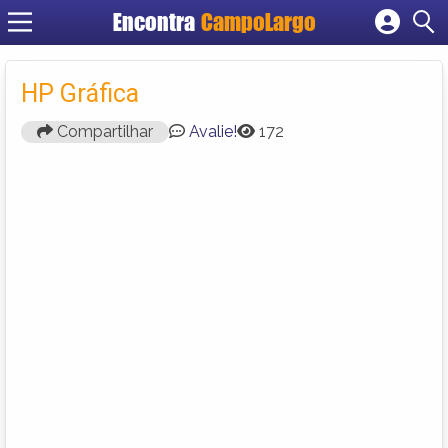
Encontra
CampoLargo
Cadastrar empresa
Fazer login
HP Gráfica
Criar conta
Compartilhar
Avalie!
172