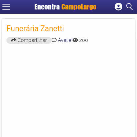
Encontra
CampoLargo
Cadastrar empresa
Fazer login
Funerária Zanetti
Criar conta
Compartilhar
Avalie!
200