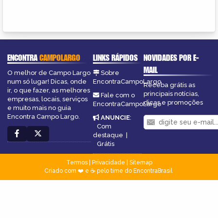
ENCONTRA
CAMPOLARGO
LINKS RÁPIDOS
NOVIDADES POR E-
MAIL
O melhor de Campo Largo
Sobre
num só lugar! Dicas, onde
EncontraCampoLargo
Receba grátis as
ir, o que fazer, as melhores
principais notícias,
Fale com o
empresas, locais, serviços
dicas e promoções
EncontraCampoLargo
e muito mais no guia
Encontra Campo Largo.
ANUNCIE
:
Com
destaque
|
Grátis
Termos
|
Privacidade
|
Sitemap
Criado com ❤️ e ☕ pelo time do EncontraBrasil