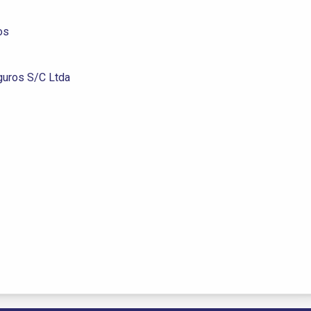
os
guros S/C Ltda