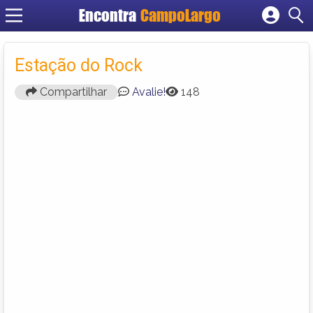
Encontra
CampoLargo
Cadastrar empresa
Fazer login
Estação do Rock
Criar conta
Compartilhar
Avalie!
148