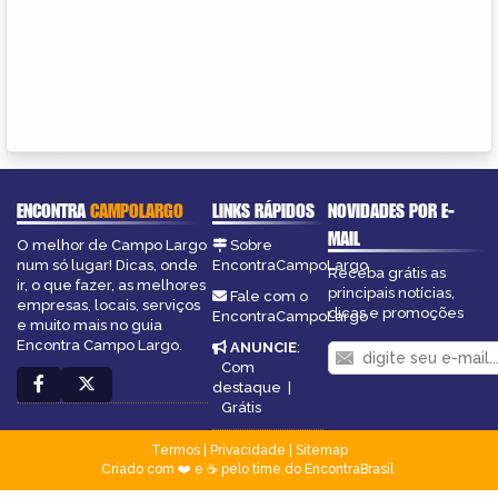
ENCONTRA
CAMPOLARGO
LINKS RÁPIDOS
NOVIDADES POR E-
MAIL
O melhor de Campo Largo
Sobre
num só lugar! Dicas, onde
EncontraCampoLargo
Receba grátis as
ir, o que fazer, as melhores
principais notícias,
Fale com o
empresas, locais, serviços
dicas e promoções
EncontraCampoLargo
e muito mais no guia
Encontra Campo Largo.
ANUNCIE
:
Com
destaque
|
Grátis
Termos
|
Privacidade
|
Sitemap
Criado com ❤️ e ☕ pelo time do EncontraBrasil