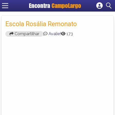
Encontra
CampoLargo
Cadastrar empresa
Fazer login
Escola Rosália Remonato
Criar conta
Compartilhar
Avalie!
173