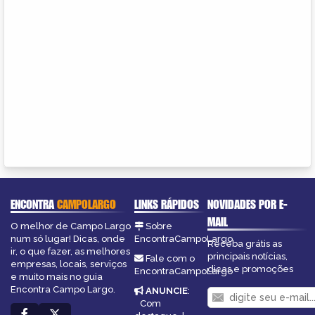
ENCONTRA
CAMPOLARGO
LINKS RÁPIDOS
NOVIDADES POR E-
MAIL
O melhor de Campo Largo
Sobre
num só lugar! Dicas, onde
EncontraCampoLargo
Receba grátis as
ir, o que fazer, as melhores
principais notícias,
Fale com o
empresas, locais, serviços
dicas e promoções
EncontraCampoLargo
e muito mais no guia
Encontra Campo Largo.
ANUNCIE
:
Com