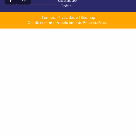
destaque
|
Grátis
Termos
|
Privacidade
|
Sitemap
Criado com ❤️ e ☕ pelo time do EncontraBrasil