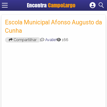
Encontra
CampoLargo
Cadastrar empresa
Fazer login
Escola Municipal Afonso Augusto da
Criar conta
Cunha
Compartilhar
Avalie!
166