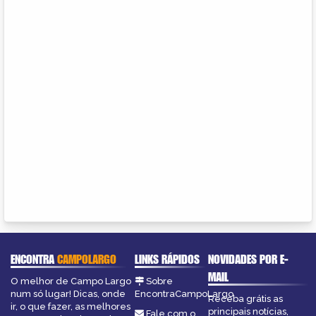
ENCONTRA
CAMPOLARGO
LINKS RÁPIDOS
NOVIDADES POR E-
MAIL
O melhor de Campo Largo
Sobre
num só lugar! Dicas, onde
EncontraCampoLargo
Receba grátis as
ir, o que fazer, as melhores
principais notícias,
Fale com o