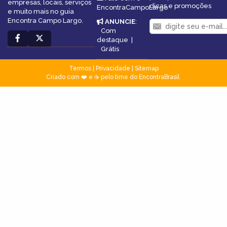
empresas, locais, serviços
dicas e promoções
EncontraCampoLargo
e muito mais no guia
Encontra Campo Largo.
ANUNCIE
:
Com
destaque
|
Grátis
Termos
|
Privacidade
|
Sitemap
Criado com ❤️ e ☕ pelo time do EncontraBrasil