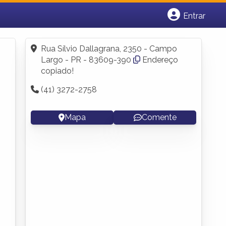
Entrar
Cadastrar empresa
Fazer login
Rua Sílvio Dallagrana, 2350 - Campo
Criar conta
Largo - PR - 83609-390
Endereço
copiado!
(41) 3272-2758
Mapa
Comente