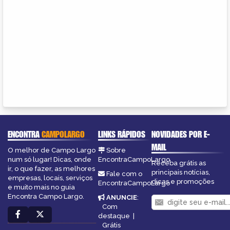
ENCONTRA
CAMPOLARGO
LINKS RÁPIDOS
NOVIDADES POR E-
MAIL
O melhor de Campo Largo
Sobre
num só lugar! Dicas, onde
EncontraCampoLargo
Receba grátis as
ir, o que fazer, as melhores
principais notícias,
Fale com o
empresas, locais, serviços
dicas e promoções
EncontraCampoLargo
e muito mais no guia
Encontra Campo Largo.
ANUNCIE
:
Com
destaque
|
Grátis