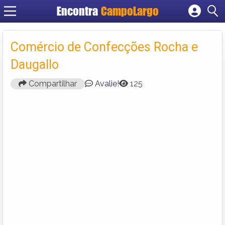
Encontra
CampoLargo
Cadastrar empresa
Fazer login
Comércio de Confecções Rocha e
Criar conta
Daugallo
Compartilhar
Avalie!
125