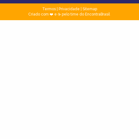
Termos
|
Privacidade
|
Sitemap
Criado com ❤️ e ☕ pelo time do EncontraBrasil