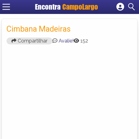
Encontra
CampoLargo
Cadastrar empresa
Fazer login
Cimbana Madeiras
Criar conta
Compartilhar
Avalie!
152