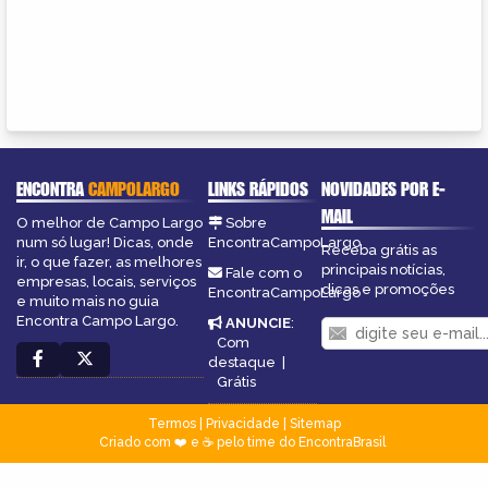
ENCONTRA
CAMPOLARGO
LINKS RÁPIDOS
NOVIDADES POR E-
MAIL
O melhor de Campo Largo
Sobre
num só lugar! Dicas, onde
EncontraCampoLargo
Receba grátis as
ir, o que fazer, as melhores
principais notícias,
Fale com o
empresas, locais, serviços
dicas e promoções
EncontraCampoLargo
e muito mais no guia
Encontra Campo Largo.
ANUNCIE
:
Com
destaque
|
Grátis
Termos
|
Privacidade
|
Sitemap
Criado com ❤️ e ☕ pelo time do EncontraBrasil