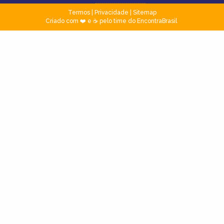
Termos
|
Privacidade
|
Sitemap
Criado com ❤️ e ☕ pelo time do EncontraBrasil