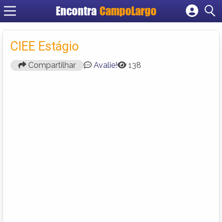
Encontra
CampoLargo
Cadastrar empresa
Fazer login
CIEE Estágio
Criar conta
Compartilhar
Avalie!
138