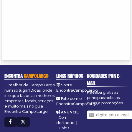
ENCONTRA
CAMPOLARGO
LINKS RÁPIDOS
NOVIDADES POR E-
MAIL
O melhor de Campo Largo
Sobre
num só lugar! Dicas, onde
EncontraCampoLargo
Receba grátis as
ir, o que fazer, as melhores
principais notícias,
Fale com o
empresas, locais, serviços
dicas e promoções
EncontraCampoLargo
e muito mais no guia
Encontra Campo Largo.
ANUNCIE
:
Com
destaque
|
Grátis