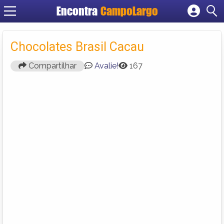
Encontra
CampoLargo
Cadastrar empresa
Fazer login
Chocolates Brasil Cacau
Criar conta
Compartilhar
Avalie!
167