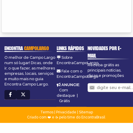
ENCONTRA
CAMPOLARGO
LINKS RÁPIDOS
NOVIDADES POR E-
MAIL
O melhor de Campo Largo
Sobre
num só lugar! Dicas, onde
EncontraCampoLargo
Receba grátis as
ir, o que fazer, as melhores
principais notícias,
Fale com o
empresas, locais, serviços
dicas e promoções
EncontraCampoLargo
e muito mais no guia
Encontra Campo Largo.
ANUNCIE
:
Com
destaque
|
Grátis
Termos
|
Privacidade
|
Sitemap
Criado com ❤️ e ☕ pelo time do EncontraBrasil