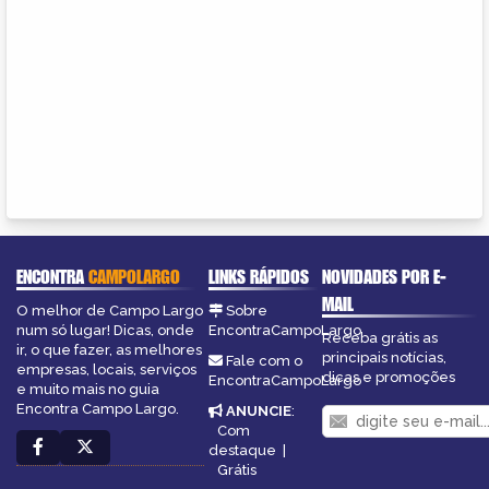
ENCONTRA
CAMPOLARGO
LINKS RÁPIDOS
NOVIDADES POR E-
MAIL
O melhor de Campo Largo
Sobre
num só lugar! Dicas, onde
EncontraCampoLargo
Receba grátis as
ir, o que fazer, as melhores
principais notícias,
Fale com o
empresas, locais, serviços
dicas e promoções
EncontraCampoLargo
e muito mais no guia
Encontra Campo Largo.
ANUNCIE
:
Com
destaque
|
Grátis