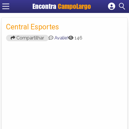
Encontra
CampoLargo
Cadastrar empresa
Fazer login
Central Esportes
Criar conta
Compartilhar
Avalie!
146