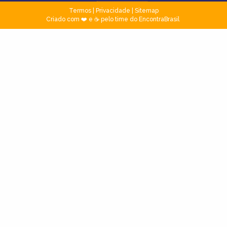
Termos
|
Privacidade
|
Sitemap
Criado com ❤️ e ☕ pelo time do EncontraBrasil