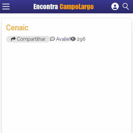
Encontra
CampoLargo
Cadastrar empresa
Fazer login
Cenaic
Criar conta
Compartilhar
Avalie!
296