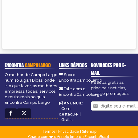
ENCONTRA
CAMPOLARGO
LINKS RÁPIDOS
NOVIDADES POR E-
MAIL
O melhor de Campo Largo
Sobre
num só lugar! Dicas, onde
EncontraCampoLargo
Receba grátis as
ir, o que fazer, as melhores
principais notícias,
Fale com o
empresas, locais, serviços
dicas e promoções
EncontraCampoLargo
e muito mais no guia
Encontra Campo Largo.
ANUNCIE
:
Com
destaque
|
Grátis
Termos
|
Privacidade
|
Sitemap
Criado com ❤️ e ☕ pelo time do EncontraBrasil