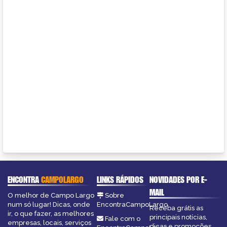
ENCONTRA
CAMPOLARGO
LINKS RÁPIDOS
NOVIDADES POR E-
MAIL
O melhor de Campo Largo
Sobre
num só lugar! Dicas, onde
EncontraCampoLargo
Receba grátis as
ir, o que fazer, as melhores
principais notícias,
Fale com o
empresas, locais, serviços
dicas e promoções