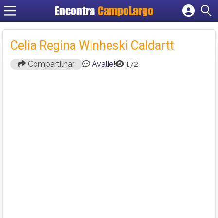
Encontra
CampoLargo
Cadastrar empresa
Fazer login
Celia Regina Winheski Caldartt
Criar conta
Compartilhar
Avalie!
172