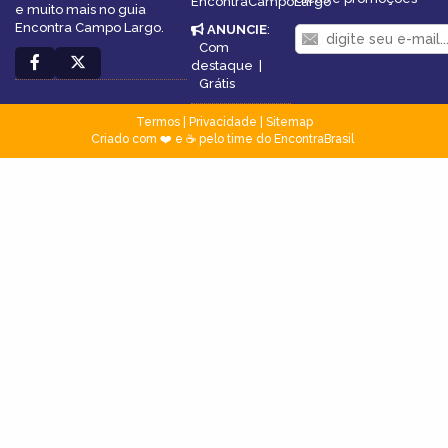
EncontraCampoLargo
e muito mais no guia
Encontra Campo Largo.
ANUNCIE
:
Com
destaque
|
Grátis
Termos
|
Privacidade
|
Sitemap
Criado com ❤️ e ☕ pelo time do EncontraBrasil