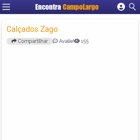
Encontra
CampoLargo
Cadastrar empresa
Fazer login
Calçados Zago
Criar conta
Compartilhar
Avalie!
155