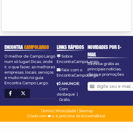
ENCONTRA
CAMPOLARGO
LINKS RÁPIDOS
NOVIDADES POR E-
MAIL
O melhor de Campo Largo
Sobre
num só lugar! Dicas, onde
EncontraCampoLargo
Receba grátis as
ir, o que fazer, as melhores
principais notícias,
Fale com o
empresas, locais, serviços
dicas e promoções
EncontraCampoLargo
e muito mais no guia
Encontra Campo Largo.
ANUNCIE
:
Com
destaque
|
Grátis
Termos
|
Privacidade
|
Sitemap
Criado com ❤️ e ☕ pelo time do EncontraBrasil