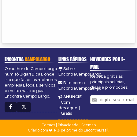
ENCONTRA
CAMPOLARGO
LINKS RÁPIDOS
NOVIDADES POR E-
MAIL
O melhor de Campo Largo
Sobre
num só lugar! Dicas, onde
EncontraCampoLargo
Receba grátis as
ir, o que fazer, as melhores
principais notícias,
Fale com o
empresas, locais, serviços
dicas e promoções
EncontraCampoLargo
e muito mais no guia
Encontra Campo Largo.
ANUNCIE
:
Com
destaque
|
Grátis
Termos
|
Privacidade
|
Sitemap
Criado com ❤️ e ☕ pelo time do EncontraBrasil