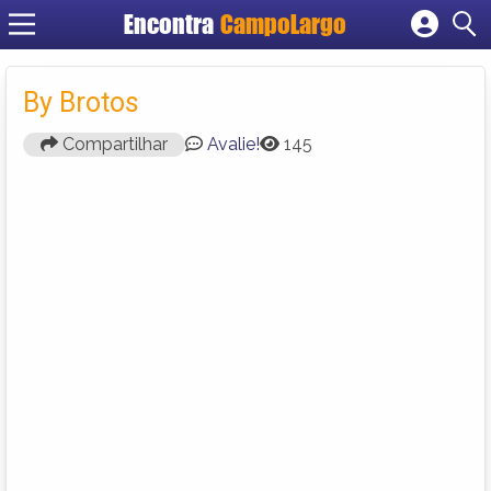
Encontra
CampoLargo
Cadastrar empresa
Fazer login
By Brotos
Criar conta
Compartilhar
Avalie!
145