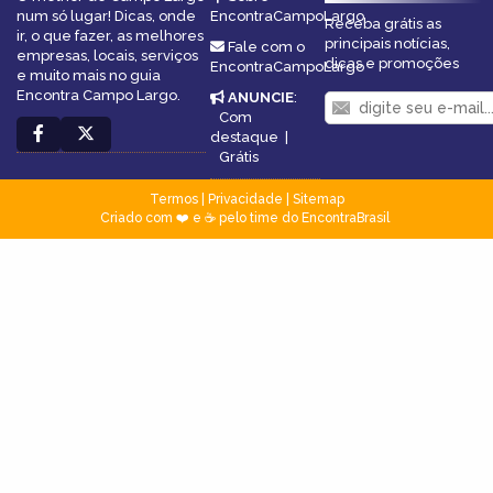
num só lugar! Dicas, onde
EncontraCampoLargo
Receba grátis as
ir, o que fazer, as melhores
principais notícias,
Fale com o
empresas, locais, serviços
dicas e promoções
EncontraCampoLargo
e muito mais no guia
Encontra Campo Largo.
ANUNCIE
:
Com
destaque
|
Grátis
Termos
|
Privacidade
|
Sitemap
Criado com ❤️ e ☕ pelo time do EncontraBrasil