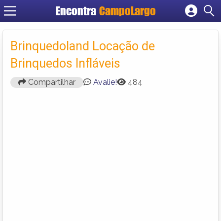
Encontra
CampoLargo
Cadastrar empresa
Fazer login
Brinquedoland Locação de
Criar conta
Brinquedos Infláveis
Compartilhar
Avalie!
484