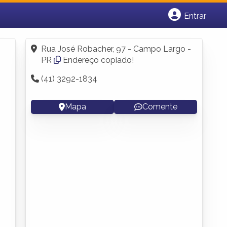
Entrar
Cadastrar empresa
Fazer login
Rua José Robacher, 97 - Campo Largo -
Criar conta
PR
Endereço copiado!
(41) 3292-1834
Mapa
Comente