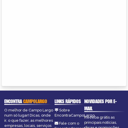
ENCONTRA
CAMPOLARGO
LINKS RÁPIDOS
NOVIDADES POR E-
MAIL
O melhor de Campo Largo
Sobre
num só lugar! Dicas, onde
EncontraCampoLargo
Receba grátis as
ir, o que fazer, as melhores
principais notícias,
Fale com o
empresas, locais, serviços
dicas e promoções