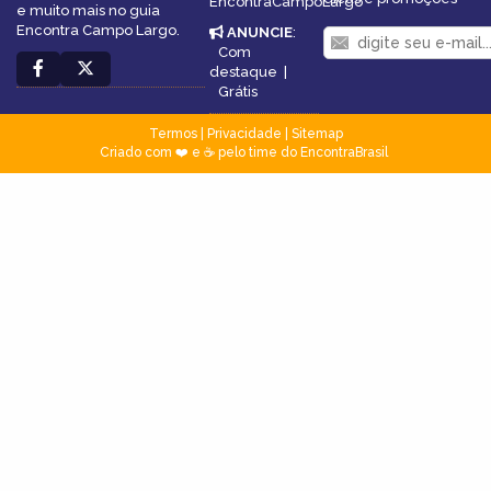
EncontraCampoLargo
e muito mais no guia
Encontra Campo Largo.
ANUNCIE
:
Com
destaque
|
Grátis
Termos
|
Privacidade
|
Sitemap
Criado com ❤️ e ☕ pelo time do EncontraBrasil