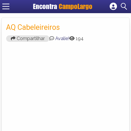
Encontra
CampoLargo
Cadastrar empresa
Fazer login
AQ Cabeleireiros
Criar conta
Compartilhar
Avalie!
194