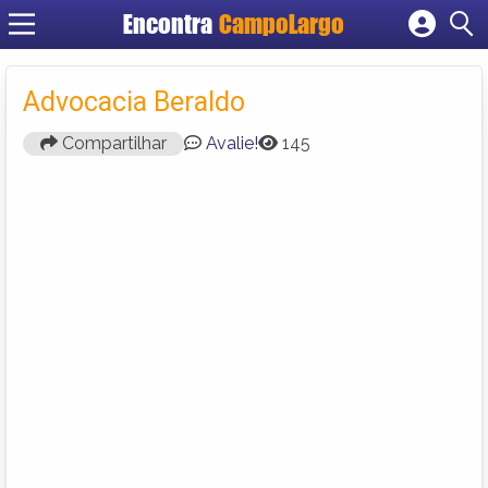
Encontra
CampoLargo
Cadastrar empresa
Fazer login
Advocacia Beraldo
Criar conta
Compartilhar
Avalie!
145