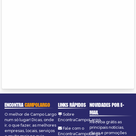
ENCONTRA
CAMPOLARGO
LINKS RÁPIDOS
NOVIDADES POR E-
MAIL
O melhor de Campo Largo
Sobre
num só lugar! Dicas, onde
EncontraCampoLargo
Receba grátis as
ir, o que fazer, as melhores
principais notícias,
Fale com o
empresas, locais, serviços
dicas e promoções
EncontraCampoLargo