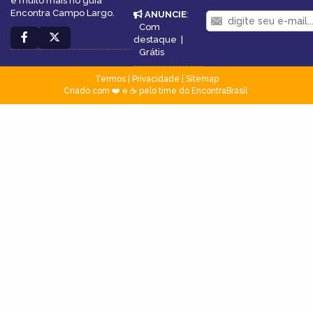
e muito mais no guia
Encontra Campo Largo.
ANUNCIE
:
Com
destaque
|
Grátis
Termos
|
Privacidade
|
Sitemap
Criado com ❤️ e ☕ pelo time do EncontraBrasil