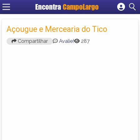
Encontra
CampoLargo
Cadastrar empresa
Fazer login
Açougue e Mercearia do Tico
Criar conta
Compartilhar
Avalie!
287