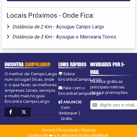
Locais Próximos - Onde Fica:
Distância de 2 Km
-
Açougue Campo Largo
Distância de 3 Km
-
Açougue e Mercearia Torres
ENCONTRA
CAMPOLARGO
LINKS RÁPIDOS
NOVIDADES POR E-
MAIL
O melhor de Campo Largo
Sobre
num só lugar! Dicas, onde
EncontraCampoLargo
Receba grátis as
ir, o que fazer, as melhores
principais notícias,
Fale com o
empresas, locais, serviços
dicas e promoções
EncontraCampoLargo
e muito mais no guia
Encontra Campo Largo.
ANUNCIE
:
Com
destaque
|
Grátis
Termos
|
Privacidade
|
Sitemap
Criado com ❤️ e ☕ pelo time do EncontraBrasil