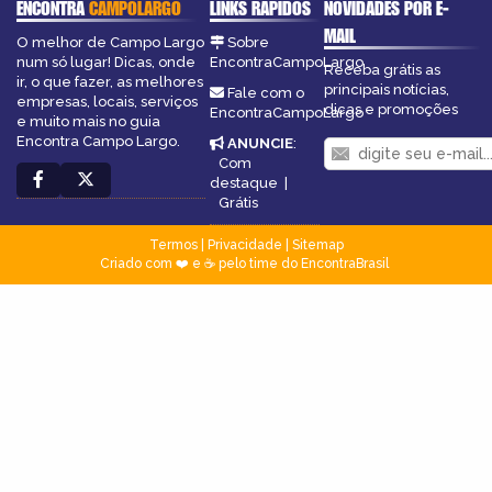
ENCONTRA
CAMPOLARGO
LINKS RÁPIDOS
NOVIDADES POR E-
MAIL
O melhor de Campo Largo
Sobre
num só lugar! Dicas, onde
EncontraCampoLargo
Receba grátis as
ir, o que fazer, as melhores
principais notícias,
Fale com o
empresas, locais, serviços
dicas e promoções
EncontraCampoLargo
e muito mais no guia
Encontra Campo Largo.
ANUNCIE
:
Com
destaque
|
Grátis
Termos
|
Privacidade
|
Sitemap
Criado com ❤️ e ☕ pelo time do EncontraBrasil