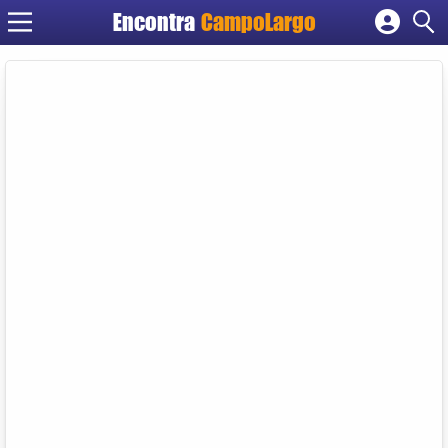
Encontra
CampoLargo
Cadastrar empresa
Fazer login
Criar conta