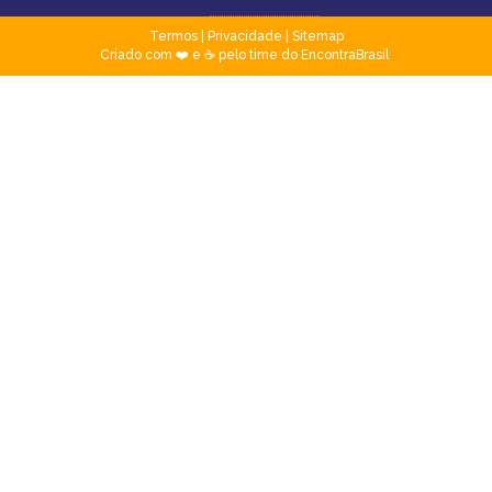
Termos
|
Privacidade
|
Sitemap
Criado com ❤️ e ☕ pelo time do EncontraBrasil