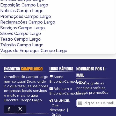
Exposição Campo Largo
Notícias Campo Largo
Promoções Campo Largo
Reclamações Campo Largo
Serviços Campo Largo
Shows Campo Largo
Teatro Campo Largo
Trânsito Campo Largo
Vagas de Empregos Campo Largo
ENCONTRA
CAMPOLARGO
LINKS RÁPIDOS
NOVIDADES POR E-
MAIL
O melhor de Campo Largo
Sobre
num só lugar! Dicas, onde
EncontraCampoLargo
Receba grátis as
ir, o que fazer, as melhores
principais notícias,
Fale com o
empresas, locais, serviços
dicas e promoções
EncontraCampoLargo
e muito mais no guia
Encontra Campo Largo.
ANUNCIE
:
Com
destaque
|
Grátis