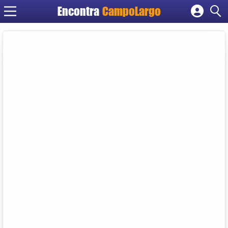
Encontra
CampoLargo
Cadastrar empresa
Fazer login
Criar conta