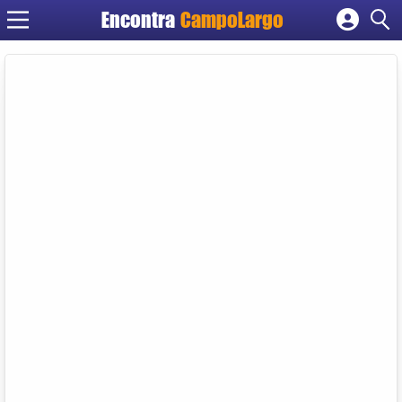
Encontra
CampoLargo
Cadastrar empresa
Fazer login
Criar conta