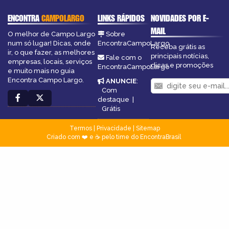
ENCONTRA
CAMPOLARGO
LINKS RÁPIDOS
NOVIDADES POR E-
MAIL
O melhor de Campo Largo
Sobre
num só lugar! Dicas, onde
EncontraCampoLargo
Receba grátis as
ir, o que fazer, as melhores
principais notícias,
Fale com o
empresas, locais, serviços
dicas e promoções
EncontraCampoLargo
e muito mais no guia
Encontra Campo Largo.
ANUNCIE
:
Com
destaque
|
Grátis
Termos
|
Privacidade
|
Sitemap
Criado com ❤️ e ☕ pelo time do EncontraBrasil