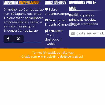
ENCONTRA
CAMPOLARGO
LINKS RÁPIDOS
NOVIDADES POR E-
MAIL
O melhor de Campo Largo
Sobre
num só lugar! Dicas, onde
EncontraCampoLargo
Receba grátis as
ir, o que fazer, as melhores
principais notícias,
Fale com o
empresas, locais, serviços
dicas e promoções
EncontraCampoLargo
e muito mais no guia
Encontra Campo Largo.
ANUNCIE
:
Com
destaque
|
Grátis
Termos
|
Privacidade
|
Sitemap
Criado com ❤️ e ☕ pelo time do EncontraBrasil