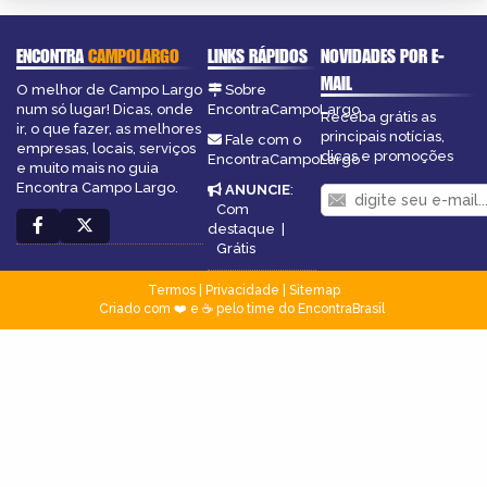
ENCONTRA
CAMPOLARGO
LINKS RÁPIDOS
NOVIDADES POR E-
MAIL
O melhor de Campo Largo
Sobre
num só lugar! Dicas, onde
EncontraCampoLargo
Receba grátis as
ir, o que fazer, as melhores
principais notícias,
Fale com o
empresas, locais, serviços
dicas e promoções
EncontraCampoLargo
e muito mais no guia
Encontra Campo Largo.
ANUNCIE
:
Com
destaque
|
Grátis
Termos
|
Privacidade
|
Sitemap
Criado com ❤️ e ☕ pelo time do EncontraBrasil