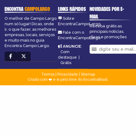
ENCONTRA
CAMPOLARGO
LINKS RÁPIDOS
NOVIDADES POR E-
MAIL
O melhor de Campo Largo
Sobre
num só lugar! Dicas, onde
EncontraCampoLargo
Receba grátis as
ir, o que fazer, as melhores
principais notícias,
Fale com o
empresas, locais, serviços
dicas e promoções
EncontraCampoLargo
e muito mais no guia
Encontra Campo Largo.
ANUNCIE
:
Com
destaque
|
Grátis
Termos
|
Privacidade
|
Sitemap
Criado com ❤️ e ☕ pelo time do EncontraBrasil