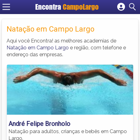
Encontra
CampoLargo
Cadastrar empresa
Fazer login
Natação em Campo Largo
Criar conta
Aqui você Encontra! as melhores academias de
Natação em Campo Largo
e região, com telefone e
endereço das empresas.
André Felipe Bronholo
Natação para adultos, crianças e bebês em Campo
Largo.