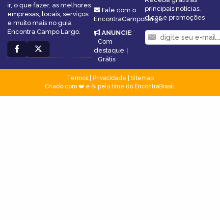
ir, o que fazer, as melhores
principais notícias,
Fale com o
empresas, locais, serviços
dicas e promoções
EncontraCampoLargo
e muito mais no guia
Encontra Campo Largo.
ANUNCIE
:
Com
destaque
|
Grátis
Termos
|
Privacidade
|
Sitemap
Criado com ❤️ e ☕ pelo time do EncontraBrasil