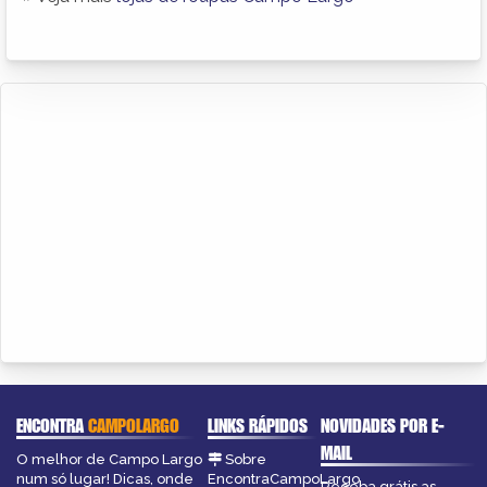
ENCONTRA
CAMPOLARGO
LINKS RÁPIDOS
NOVIDADES POR E-
MAIL
O melhor de Campo Largo
Sobre
num só lugar! Dicas, onde
EncontraCampoLargo
Receba grátis as