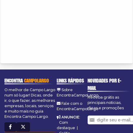
ENCONTRA
CAMPOLARGO
LINKS RÁPIDOS
NOVIDADES POR E-
MAIL
O melhor de Campo Largo
Sobre
num só lugar! Dicas, onde
EncontraCampoLargo
Receba grátis as
ir, o que fazer, as melhores
principais notícias,
Fale com o
empresas, locais, serviços
dicas e promoções
EncontraCampoLargo
e muito mais no guia
Encontra Campo Largo.
ANUNCIE
:
Com
destaque
|