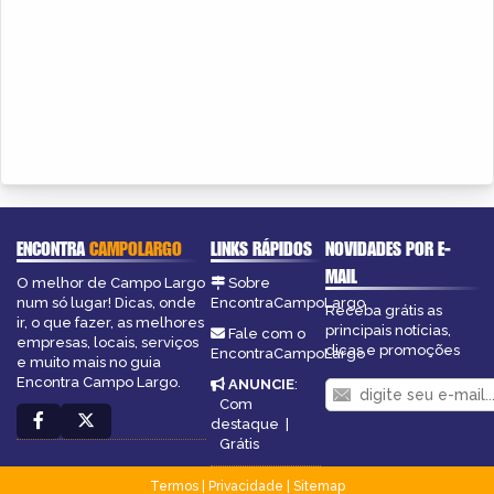
ENCONTRA
CAMPOLARGO
LINKS RÁPIDOS
NOVIDADES POR E-
MAIL
O melhor de Campo Largo
Sobre
num só lugar! Dicas, onde
EncontraCampoLargo
Receba grátis as
ir, o que fazer, as melhores
principais notícias,
Fale com o
empresas, locais, serviços
dicas e promoções
EncontraCampoLargo
e muito mais no guia
Encontra Campo Largo.
ANUNCIE
:
Com
destaque
|
Grátis
Termos
|
Privacidade
|
Sitemap