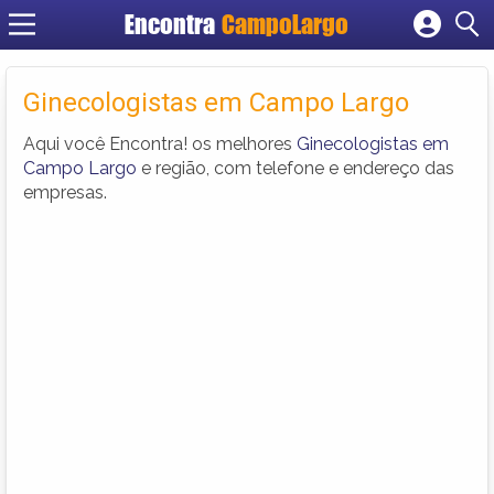
Encontra
CampoLargo
Cadastrar empresa
Fazer login
Ginecologistas em Campo Largo
Criar conta
Aqui você Encontra! os melhores
Ginecologistas em
Campo Largo
e região, com telefone e endereço das
empresas.