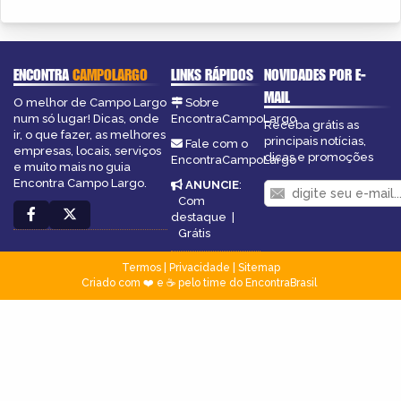
ENCONTRA
CAMPOLARGO
LINKS RÁPIDOS
NOVIDADES POR E-
MAIL
O melhor de Campo Largo
Sobre
num só lugar! Dicas, onde
EncontraCampoLargo
Receba grátis as
ir, o que fazer, as melhores
principais notícias,
Fale com o
empresas, locais, serviços
dicas e promoções
EncontraCampoLargo
e muito mais no guia
Encontra Campo Largo.
ANUNCIE
:
Com
destaque
|
Grátis
Termos
|
Privacidade
|
Sitemap
Criado com ❤️ e ☕ pelo time do EncontraBrasil