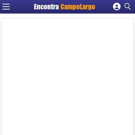
Encontra
CampoLargo
Cadastrar empresa
Fazer login
Criar conta