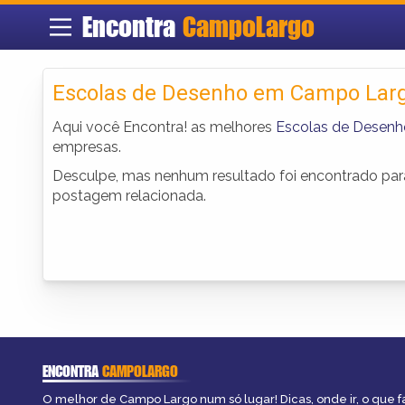
Encontra
CampoLargo
Escolas de Desenho em Campo Lar
Aqui você Encontra! as melhores
Escolas de Desen
empresas.
Desculpe, mas nenhum resultado foi encontrado para 
postagem relacionada.
ENCONTRA
CAMPOLARGO
O melhor de Campo Largo num só lugar! Dicas, onde ir, o que f