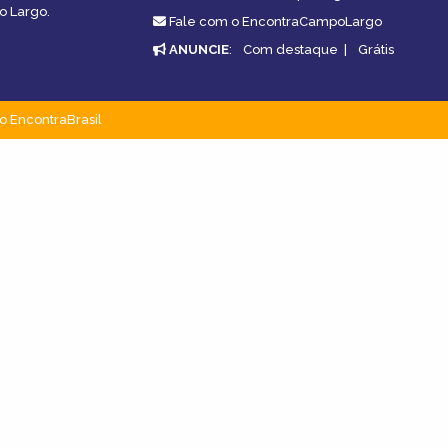
o Largo.
Fale com o EncontraCampoLargo
ANUNCIE
:
Com destaque
|
Grátis
o EncontraBrasil