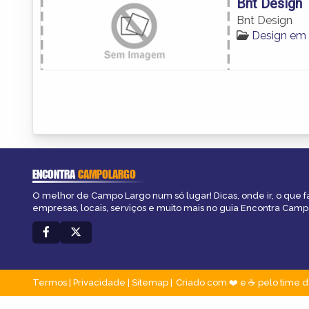
Bnt Design
Bnt Design
Design em
ENCONTRA
CAMPOLARGO
O melhor de Campo Largo num só lugar! Dicas, onde ir, o que f
empresas, locais, serviços e muito mais no guia Encontra Camp
Termos
|
Privacidade
|
Sitemap
Criado com ❤️ e ☕ pelo time d