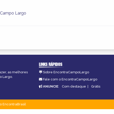
 Campo Largo
LINKS RÁPIDOS
azer, as melhores
Sobre EncontraCampoLargo
o Largo.
Fale com o EncontraCampoLargo
ANUNCIE
:
Com destaque
|
Grátis
o EncontraBrasil