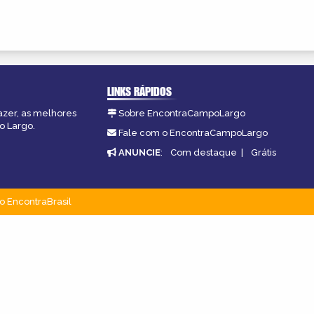
LINKS RÁPIDOS
azer, as melhores
Sobre EncontraCampoLargo
o Largo.
Fale com o EncontraCampoLargo
ANUNCIE
:
Com destaque
|
Grátis
o EncontraBrasil