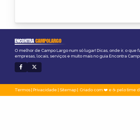
ENCONTRA
CAMPOLARGO
O melhor de Campo Largo num só lugar! Dicas, onde ir, o que f
empresas, locais, serviços e muito mais no guia Encontra Camp
Termos
|
Privacidade
|
Sitemap
Criado com ❤️ e ☕ pelo time d