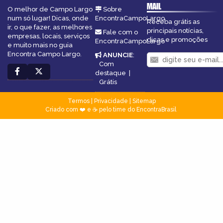
MAIL
O melhor de Campo Largo
Sobre
num só lugar! Dicas, onde
EncontraCampoLargo
Receba grátis as
ir, o que fazer, as melhores
principais notícias,
Fale com o
empresas, locais, serviços
dicas e promoções
EncontraCampoLargo
e muito mais no guia
Encontra Campo Largo.
ANUNCIE
:
Com
destaque
|
Grátis
Termos
|
Privacidade
|
Sitemap
Criado com ❤️ e ☕ pelo time do EncontraBrasil