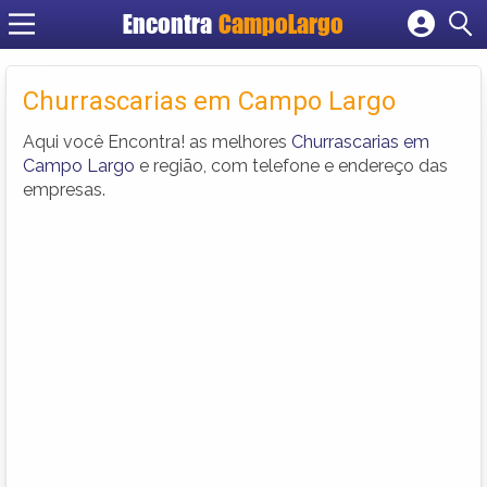
Encontra
CampoLargo
Cadastrar empresa
Fazer login
Churrascarias em Campo Largo
Criar conta
Aqui você Encontra! as melhores
Churrascarias em
Campo Largo
e região, com telefone e endereço das
empresas.