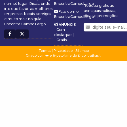
num só lugar! Dicas, onde
EncontraCampoLargo
Receba grátis as
ir, o que fazer, as melhores
principais notícias,
Fale com o
empresas, locais, serviços
dicas e promoções
EncontraCampoLargo
e muito mais no guia
Encontra Campo Largo.
ANUNCIE
:
Com
destaque
|
Grátis
Termos
|
Privacidade
|
Sitemap
Criado com ❤️ e ☕ pelo time do EncontraBrasil