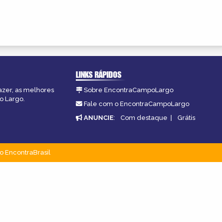
LINKS RÁPIDOS
azer, as melhores
Sobre EncontraCampoLargo
o Largo.
Fale com o EncontraCampoLargo
ANUNCIE
:
Com destaque
|
Grátis
o EncontraBrasil