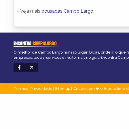
» Veja mais
pousadas Campo Largo
ENCONTRA
CAMPOLARGO
O melhor de Campo Largo num só lugar! Dicas, onde ir, o que f
empresas, locais, serviços e muito mais no guia Encontra Camp
Termos
|
Privacidade
|
Sitemap
Criado com ❤️ e ☕ pelo time d