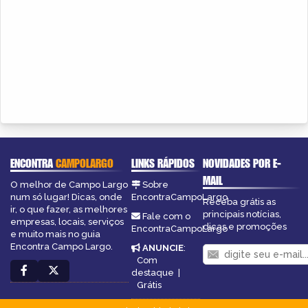
ENCONTRA
CAMPOLARGO
LINKS RÁPIDOS
NOVIDADES POR E-
MAIL
O melhor de Campo Largo
Sobre
num só lugar! Dicas, onde
EncontraCampoLargo
Receba grátis as
ir, o que fazer, as melhores
principais notícias,
Fale com o
empresas, locais, serviços
dicas e promoções
EncontraCampoLargo
e muito mais no guia
Encontra Campo Largo.
ANUNCIE
:
Com
destaque
|
Grátis