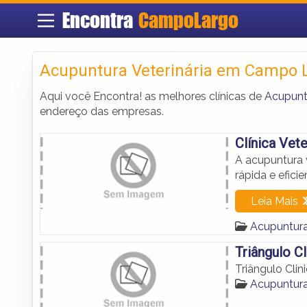
Encontra
CampoLargo
Acupuntura Veterinária em Campo 
Aqui você Encontra! as melhores clínicas de
Acupunt
endereço das empresas.
Clínica Vet
A acupuntura v
rápida e efici
Leia Mais
Acupuntura
Triângulo Cl
Triângulo Clini
Acupuntura