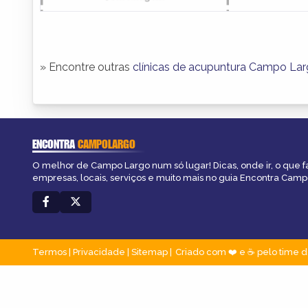
» Encontre outras
clínicas de acupuntura Campo La
ENCONTRA
CAMPOLARGO
O melhor de Campo Largo num só lugar! Dicas, onde ir, o que f
empresas, locais, serviços e muito mais no guia Encontra Camp
Termos
|
Privacidade
|
Sitemap
Criado com ❤️ e ☕ pelo time d