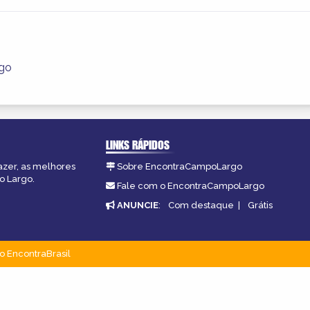
rgo
LINKS RÁPIDOS
azer, as melhores
Sobre EncontraCampoLargo
o Largo.
Fale com o EncontraCampoLargo
ANUNCIE
:
Com destaque
|
Grátis
o EncontraBrasil