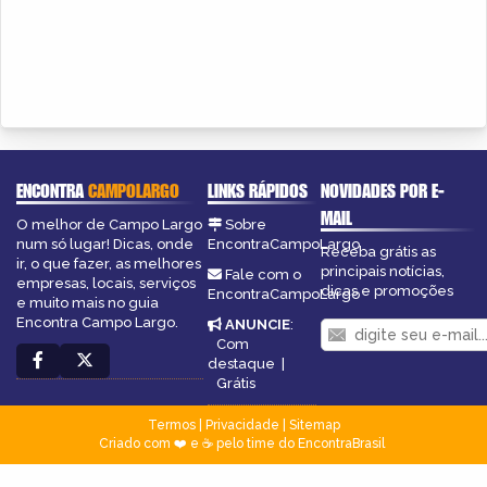
ENCONTRA
CAMPOLARGO
LINKS RÁPIDOS
NOVIDADES POR E-
MAIL
O melhor de Campo Largo
Sobre
num só lugar! Dicas, onde
EncontraCampoLargo
Receba grátis as
ir, o que fazer, as melhores
principais notícias,
Fale com o
empresas, locais, serviços
dicas e promoções
EncontraCampoLargo
e muito mais no guia
Encontra Campo Largo.
ANUNCIE
:
Com
destaque
|
Grátis
Termos
|
Privacidade
|
Sitemap
Criado com ❤️ e ☕ pelo time do EncontraBrasil