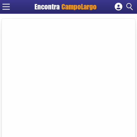
Encontra
CampoLargo
Cadastrar empresa
Fazer login
Criar conta