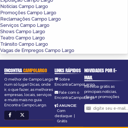
Exposição Campo Largo
Notícias Campo Largo
Promoções Campo Largo
Reclamações Campo Largo
Serviços Campo Largo
Shows Campo Largo
Teatro Campo Largo
Trânsito Campo Largo
Vagas de Empregos Campo Largo
ENCONTRA
CAMPOLARGO
LINKS RÁPIDOS
NOVIDADES POR E-
MAIL
O melhor de Campo Largo
Sobre
num só lugar! Dicas, onde
EncontraCampoLargo
Receba grátis as
ir, o que fazer, as melhores
principais notícias,
Fale com o
empresas, locais, serviços
dicas e promoções
EncontraCampoLargo
e muito mais no guia
Encontra Campo Largo.
ANUNCIE
:
Com
destaque
|
Grátis